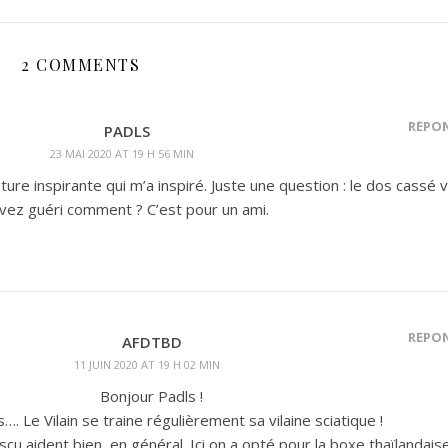
2 COMMENTS
RÉPO
PADLS
23 MAI 2020 AT 19 H 56 MIN
ure inspirante qui m’a inspiré. Juste une question : le dos cassé 
avez guéri comment ? C’est pour un ami.
RÉPO
AFDTBD
11 JUIN 2020 AT 19 H 02 MIN
Bonjour Padls !
…. Le Vilain se traine régulièrement sa vilaine sciatique !
scu aident bien, en général. Ici on a opté pour la boxe thaïlandaise