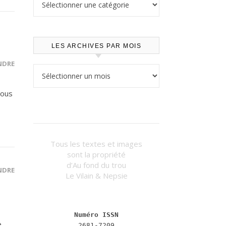
LES ARCHIVES PAR MOIS
NDRE
Les archives par mois
vous
Tous les textes et images
sont la propriété
d’Au fond du trou
NDRE
Le Vilain & Nepsie
Numéro ISSN
.
2681-7209