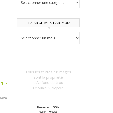
LES ARCHIVES PAR MOIS
Les archives par mois
Tous les textes et images
sont la propriété
d’Au fond du trou
ANT
Le Vilain & Nepsie
ment
Numéro ISSN
2681-7209