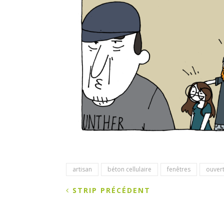
artisan
béton cellulaire
fenêtres
ouver
STRIP PRÉCÉDENT