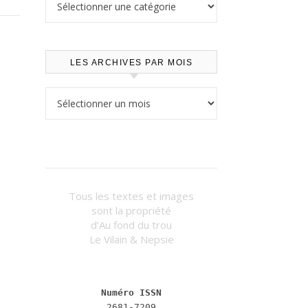
LES ARCHIVES PAR MOIS
Les archives par mois
Tous les textes et images
sont la propriété
d’Au fond du trou
Le Vilain & Nepsie
Numéro ISSN
2681-7209