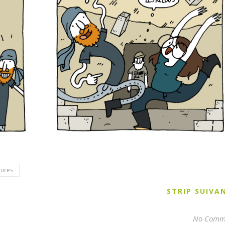
tures
STRIP SUIV
No Comm