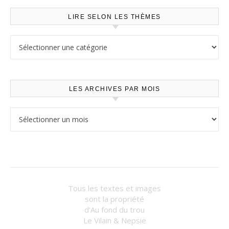
LIRE SELON LES THÈMES
Lire selon les thèmes
LES ARCHIVES PAR MOIS
Les archives par mois
Tous les textes et images
sont la propriété
d’Au fond du trou
Le Vilain & Nepsie