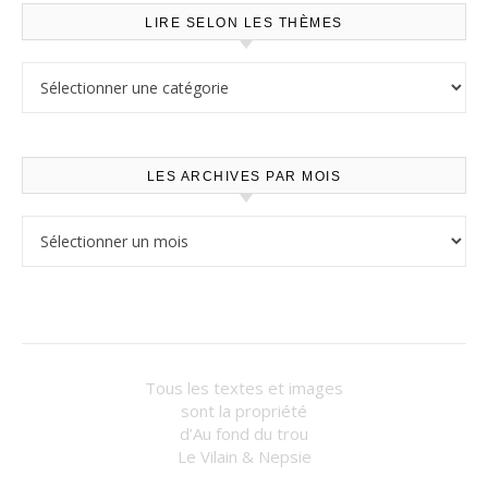
LIRE SELON LES THÈMES
Lire selon les thèmes
LES ARCHIVES PAR MOIS
Les archives par mois
Tous les textes et images
sont la propriété
d’Au fond du trou
Le Vilain & Nepsie