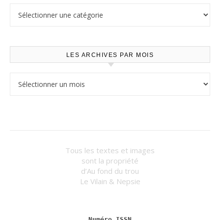
Lire selon les thèmes
LES ARCHIVES PAR MOIS
Les archives par mois
Tous les textes et images
sont la propriété
d’Au fond du trou
Le Vilain & Nepsie
Numéro ISSN