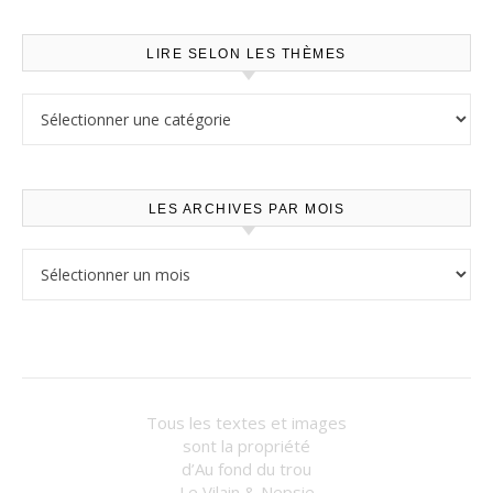
LIRE SELON LES THÈMES
Lire selon les thèmes
LES ARCHIVES PAR MOIS
Les archives par mois
Tous les textes et images
sont la propriété
d’Au fond du trou
Le Vilain & Nepsie