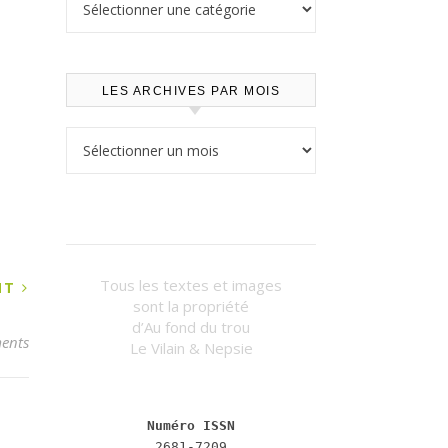
LES ARCHIVES PAR MOIS
Les archives par mois
Tous les textes et images
ANT
sont la propriété
d’Au fond du trou
ents
Le Vilain & Nepsie
Numéro ISSN
2681-7209