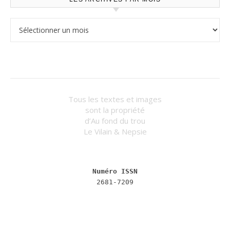
Les archives par mois
Tous les textes et images
sont la propriété
d’Au fond du trou
Le Vilain & Nepsie
Numéro ISSN
2681-7209