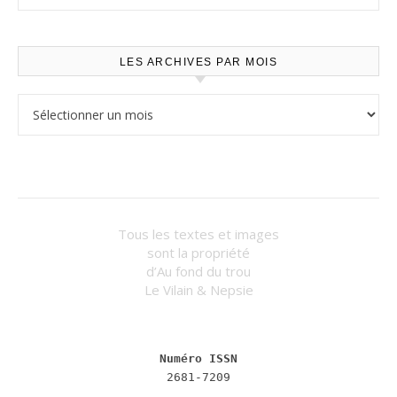
LES ARCHIVES PAR MOIS
Les archives par mois
Tous les textes et images
sont la propriété
d’Au fond du trou
Le Vilain & Nepsie
Numéro ISSN
2681-7209