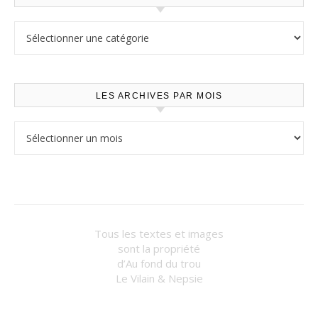
Lire selon les thèmes
LES ARCHIVES PAR MOIS
Les archives par mois
Tous les textes et images
sont la propriété
d’Au fond du trou
Le Vilain & Nepsie