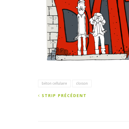
béton cellulaire
cloison
STRIP PRÉCÉDENT