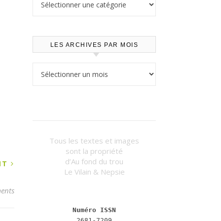
LES ARCHIVES PAR MOIS
Les archives par mois
Tous les textes et images
sont la propriété
d’Au fond du trou
ANT
Le Vilain & Nepsie
ents
Numéro ISSN
2681-7209