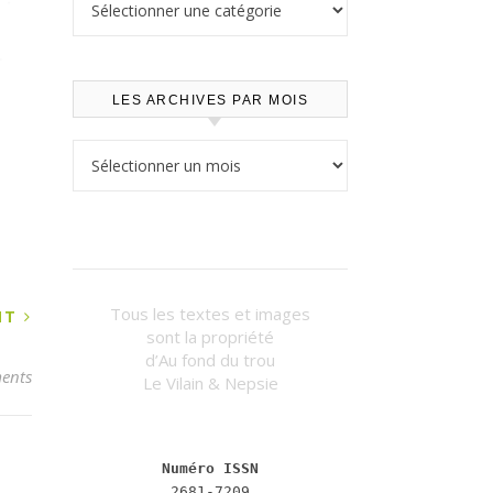
LES ARCHIVES PAR MOIS
Les archives par mois
Tous les textes et images
ANT
sont la propriété
d’Au fond du trou
ents
Le Vilain & Nepsie
Numéro ISSN
2681-7209