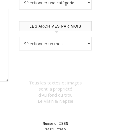
LES ARCHIVES PAR MOIS
Les archives par mois
Tous les textes et images
sont la propriété
d’Au fond du trou
Le Vilain & Nepsie
Numéro ISSN
2681-7209