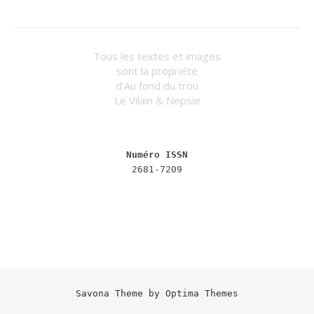
Tous les textes et images
sont la propriété
d’Au fond du trou
Le Vilain & Nepsie
Numéro ISSN
2681-7209
Savona Theme by
Optima Themes