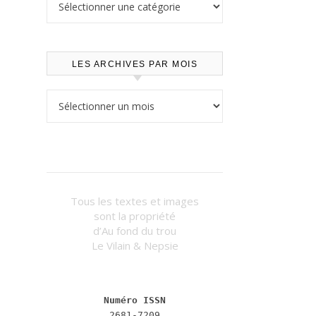
LES ARCHIVES PAR MOIS
Les archives par mois
Tous les textes et images
sont la propriété
d’Au fond du trou
Le Vilain & Nepsie
Numéro ISSN
2681-7209