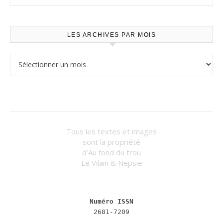
LES ARCHIVES PAR MOIS
Les archives par mois
Tous les textes et images
sont la propriété
d’Au fond du trou
Le Vilain & Nepsie
Numéro ISSN
2681-7209