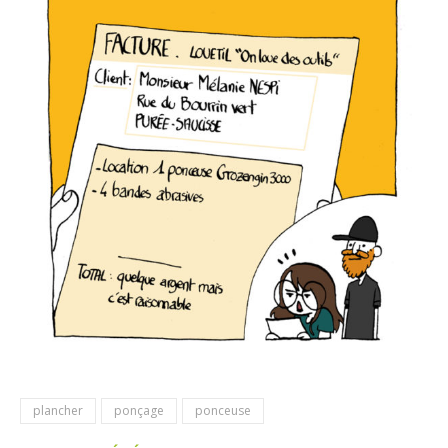
plancher
ponçage
ponceuse