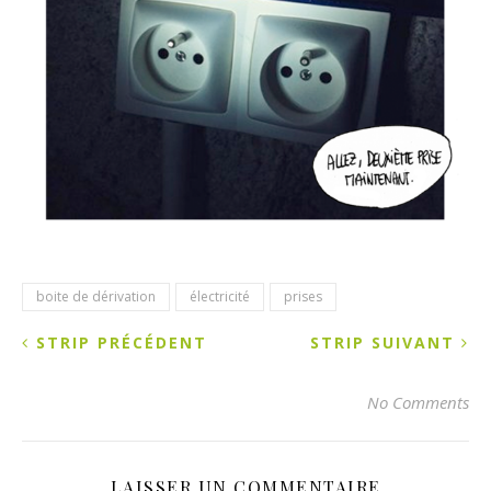
boite de dérivation
électricité
prises
STRIP PRÉCÉDENT
STRIP SUIVANT
No Comments
LAISSER UN COMMENTAIRE