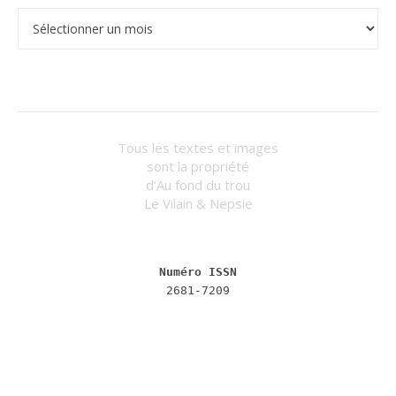
Les archives par mois
Tous les textes et images
sont la propriété
d’Au fond du trou
Le Vilain & Nepsie
Numéro ISSN
2681-7209