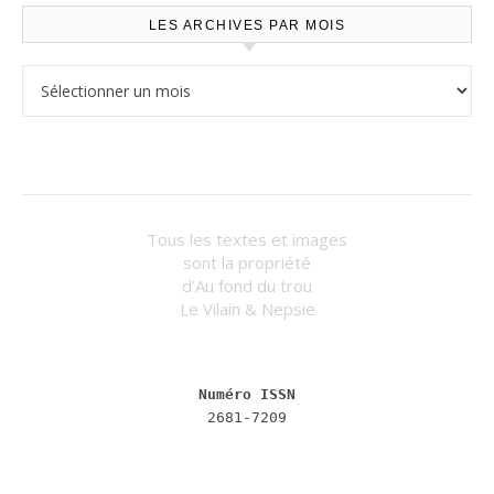
LES ARCHIVES PAR MOIS
Les archives par mois
Tous les textes et images
sont la propriété
d’Au fond du trou
Le Vilain & Nepsie
Numéro ISSN
2681-7209