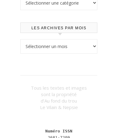
LES ARCHIVES PAR MOIS
Les archives par mois
Tous les textes et images
sont la propriété
d’Au fond du trou
Le Vilain & Nepsie
Numéro ISSN
2681-7209