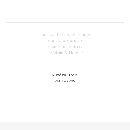
Tous les textes et images
sont la propriété
d’Au fond du trou
Le Vilain & Nepsie
Numéro ISSN
2681-7209