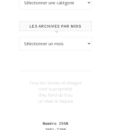
LES ARCHIVES PAR MOIS
Les archives par mois
Tous les textes et images
sont la propriété
d’Au fond du trou
Le Vilain & Nepsie
Numéro ISSN
2681-7209