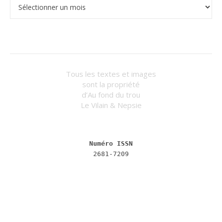
Tous les textes et images
sont la propriété
d’Au fond du trou
Le Vilain & Nepsie
Numéro ISSN
2681-7209