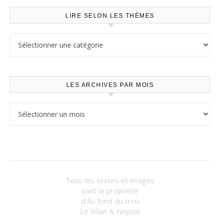
LIRE SELON LES THÈMES
Lire selon les thèmes
LES ARCHIVES PAR MOIS
Les archives par mois
Tous les textes et images
sont la propriété
d’Au fond du trou
Le Vilain & Nepsie