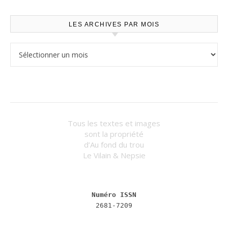
LES ARCHIVES PAR MOIS
Les archives par mois
Tous les textes et images
sont la propriété
d’Au fond du trou
Le Vilain & Nepsie
Numéro ISSN
2681-7209