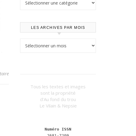
LES ARCHIVES PAR MOIS
Les archives par mois
aire
Tous les textes et images
sont la propriété
d’Au fond du trou
Le Vilain & Nepsie
Numéro ISSN
2681-7209