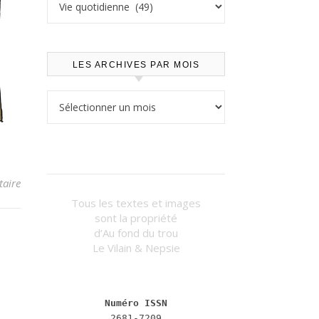
LES ARCHIVES PAR MOIS
Les archives par mois
aire
Tous les textes et images
sont la propriété
d’Au fond du trou
Le Vilain & Nepsie
Numéro ISSN
2681-7209